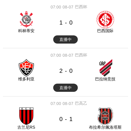
巴西杯
07:00
08-07
1
0
-
科林蒂安
巴西国际
直播中
巴西杯
07:00
08-07
2
0
-
维多利亚
巴拉纳竞技
直播中
巴高乙
07:00
08-07
0
1
-
古兰尼RS
布拉希尔佩洛塔斯