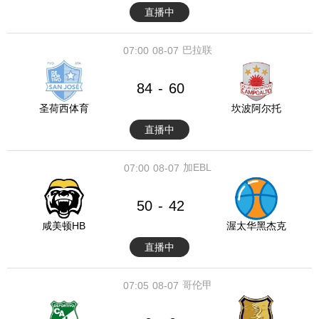
直播中
巴拉联
07:00
08-07
84
60
-
圣荷西体育
坎波阿尔托
直播中
加EBL
07:00
08-07
50
42
-
咸美顿HB
渥太华黑杰克
直播中
哥伦甲
07:05
08-07