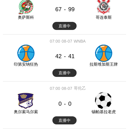
67
99
-
奥萨斯科
哥连泰斯
直播中
07:00
08-07
WNBA
42
41
-
印第安纳狂热
拉斯维加斯王牌
直播中
哥伦乙
07:00
08-07
0
0
-
奥尔索马尔索
锡帕基拉老虎
直播中