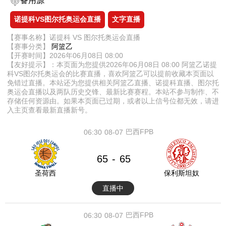
备用源
诺提科VS图尔托奥运会直播
文字直播
【赛事名称】诺提科 VS 图尔托奥运会直播
【赛事分类】
阿篮乙
【开赛时间】2026年06月08日 08:00
【友好提示】：本页面为您提供2026年06月08日 08:00 阿篮乙诺提
科VS图尔托奥运会的比赛直播，喜欢阿篮乙可以提前收藏本页面以
免错过直播。本站还为您提供相关阿篮乙直播、诺提科直播、图尔托
奥运会直播以及两队历史交锋、最新比赛赛程。本站不参与制作、不
存储任何资源由。如果本页面已过期，或者以上信号位都无效，请进
入主页查看最新直播新号。
巴西FPB
06:30
08-07
65
65
-
圣荷西
保利斯坦奴
直播中
巴西FPB
06:30
08-07