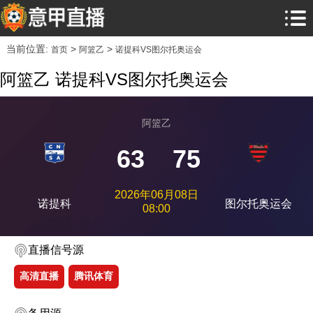
当前位置:
>
>
首页
阿篮乙
诺提科VS图尔托奥运会
阿篮乙 诺提科VS图尔托奥运会
阿篮乙
63
75
2026年06月08日
诺提科
图尔托奥运会
08:00
直播信号源
高清直播
腾讯体育