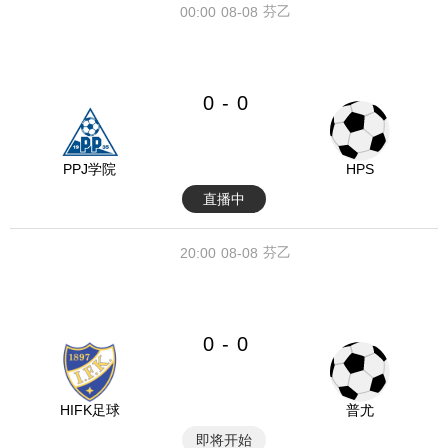
芬乙
00:00
08-08
0
0
-
PPJ学院
HPS
直播中
芬乙
20:00
08-08
0
0
-
HIFK足球
普尤
即将开始