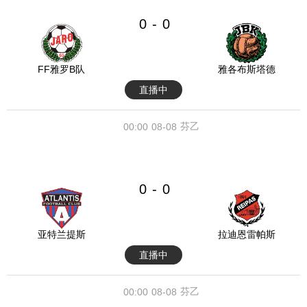
0
0
-
FF雅罗B队
雅各布斯塔德
直播中
芬乙
00:00
08-08
0
0
-
亚特兰提斯
拉迪恩雷帕斯
直播中
芬乙
00:00
08-08