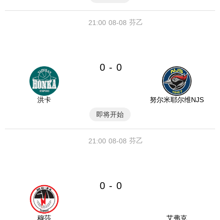
芬乙
21:00
08-08
0
0
-
洪卡
努尔米耶尔维NJS
即将开始
芬乙
21:00
08-08
0
0
-
穆莎
艾弗克