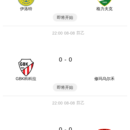
伊洛特
格力夫克
即将开始
芬乙
22:00
08-08
0
0
-
GBK科科拉
修玛乌尔禾
即将开始
芬乙
22:00
08-08
0
0
-