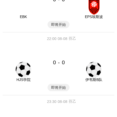
EBK
EPS埃斯波
即将开始
芬乙
22:00
08-08
0
0
-
HJS学院
伊韦斯B队
即将开始
芬乙
23:30
08-08