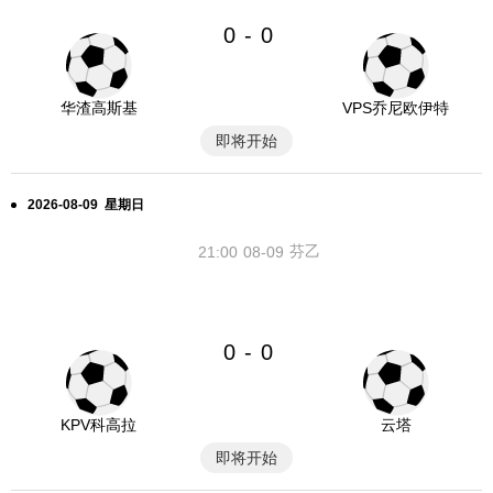
0
0
-
华渣高斯基
VPS乔尼欧伊特
即将开始
2026-08-09 星期日
芬乙
21:00
08-09
0
0
-
KPV科高拉
云塔
即将开始