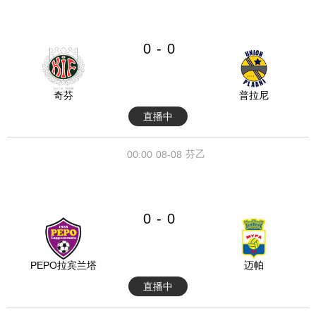
0
0
-
奇芬
普拉尼
直播中
芬乙
00:00
08-08
0
0
-
PEPO拉宾兰塔
迈帕
直播中