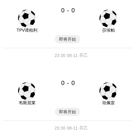
0
0
-
TPV谭柏利
莎埃帕
即将开始
芬乙
23:30
08-11
0
0
-
韦斯屈莱
坦佩雷
即将开始
芬乙
23:30
08-11