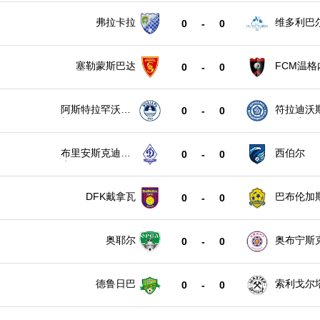
弗拉卡拉
维多利巴
0
-
0
塞勒蒙斯巴达
FCM温格
0
-
0
阿斯特拉罕沃尔
符拉迪沃
0
-
0
加
迪那摩
布里安斯克迪纳
西伯尔
0
-
0
摩
DFK戴拿瓦
巴布伦加
0
-
0
奥耶尔
奥布宁斯
0
-
0
德鲁日巴
索利戈尔
0
-
0
格