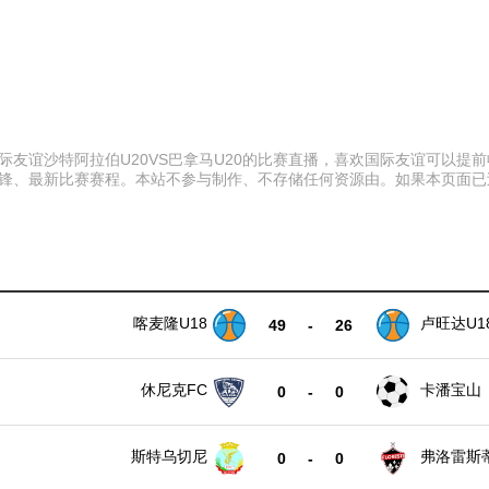
00 国际友谊沙特阿拉伯U20VS巴拿马U20的比赛直播，喜欢国际友谊
史交锋、最新比赛赛程。本站不参与制作、不存储任何资源由。如果本页面
喀麦隆U18
卢旺达U1
49
-
26
休尼克FC
卡潘宝山
0
-
0
斯特乌切尼
弗洛雷斯
0
-
0