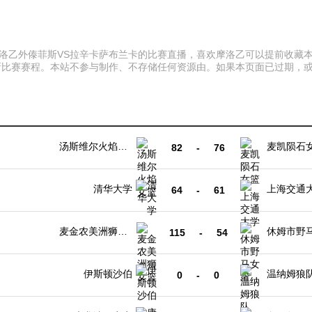
:00 摩洛乙外傣菲斯VS拉辛卡萨布兰卡的比赛直播，喜欢摩洛乙可以提前
新比赛赛程。本站不参与制作、不存储任何资源由。如果本页面已过期，
汤斯维尔火焰女
麦凯陨石
82
-
76
篮
清华大学
上海交通
64
-
61
麦金农美洲狮女
休姆市野
115
-
54
篮
伊斯顿沙伯
温纳姆狼
0
-
0