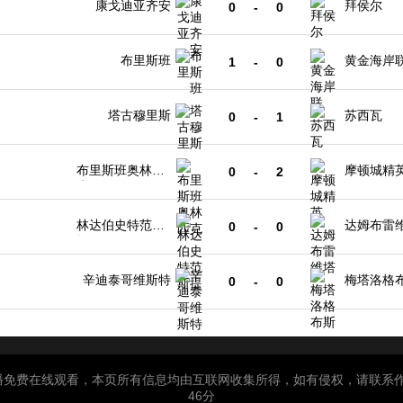
康戈迪亚齐安
拜侯尔
0
-
0
布里斯班
黄金海岸
1
-
0
塔古穆里斯
苏西瓦
0
-
1
布里斯班奥林匹
摩顿城精
0
-
2
克
林达伯史特范斯
达姆布雷
0
-
0
提
辛迪泰哥维斯特
梅塔洛格
0
-
0
费在线观看，本页所有信息均由互联网收集所得，如有侵权，请联系作者进行
46分