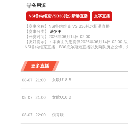
备用源
NSI鲁纳维克VSB36托尔斯港直播
文字直播
【赛事名称】NSI鲁纳维克 VS B36托尔斯港直播
【赛事分类】
法罗甲
【开赛时间】2026年06月14日 02:00
【友好提示】：本页面为您提供2026年06月14日 02:
NSI鲁纳维克直播、B36托尔斯港直播以及两队历史交
更多直播
女欧U18 B
08-07
21:00
女欧U18 B
08-07
21:00
俄青联
08-07
22:00