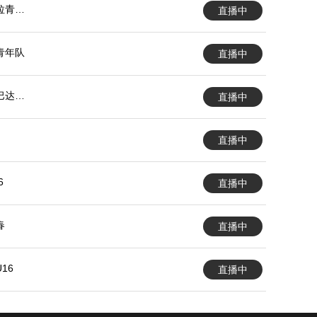
拉青年
直播中
青年队
直播中
巴达青
直播中
直播中
6
直播中
春
直播中
16
直播中