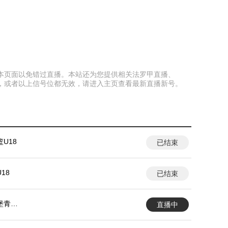
前收藏本页面以免错过直播。本站还为您提供相关法罗甲直播、
期，或者以上信号位都无效，请进入主页查看最新直播新号。
U18
已结束
18
已结束
堡青年
直播中