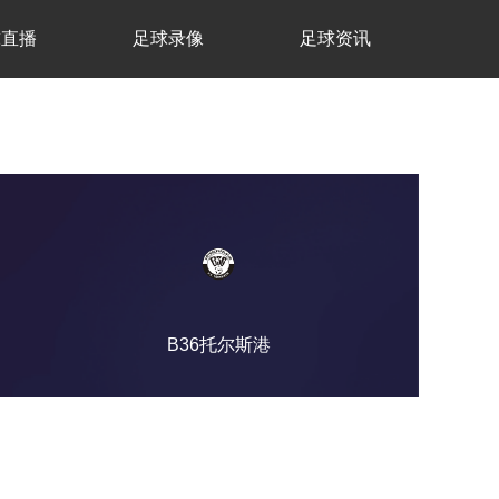
球直播
足球录像
足球资讯
B36托尔斯港