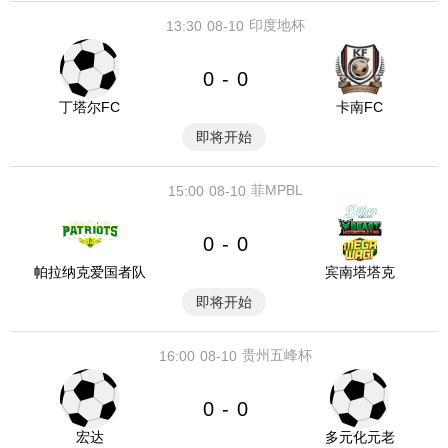
印度地杯
13:30
08-10
0
0
-
丁塔尔FC
卡南FC
即将开始
菲MPBL
15:00
08-10
0
0
-
帕拉纳克爱国者队
宾南塔塔克
即将开始
贵州五峰杯
16:00
08-10
0
0
-
宏达
多元化元老