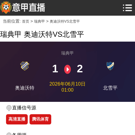
当前位置:
>
>
首页
瑞典甲
奥迪沃特VS北雪平
瑞典甲 奥迪沃特VS北雪平
瑞典甲
1
2
2026年06月10日
奥迪沃特
北雪平
01:00
直播信号源
高清直播
腾讯体育