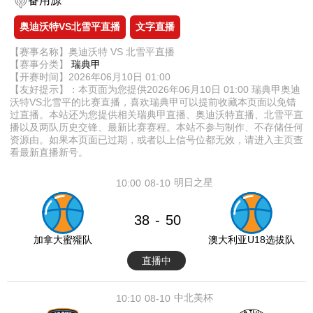
备用源
奥迪沃特VS北雪平直播
文字直播
【赛事名称】奥迪沃特 VS 北雪平直播
【赛事分类】
瑞典甲
【开赛时间】2026年06月10日 01:00
【友好提示】：本页面为您提供2026年06月10日 01:00 瑞典甲奥迪
沃特VS北雪平的比赛直播，喜欢瑞典甲可以提前收藏本页面以免错
过直播。本站还为您提供相关瑞典甲直播、奥迪沃特直播、北雪平直
播以及两队历史交锋、最新比赛赛程。本站不参与制作、不存储任何
资源由。如果本页面已过期，或者以上信号位都无效，请进入主页查
看最新直播新号。
明日之星
10:00
08-10
38
50
-
加拿大蜜獾队
澳大利亚U18选拔队
直播中
中北美杯
10:10
08-10