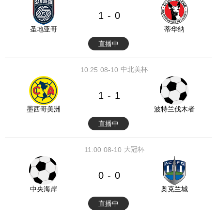
1
0
-
圣地亚哥
蒂华纳
直播中
中北美杯
10:25
08-10
1
1
-
墨西哥美洲
波特兰伐木者
直播中
大冠杯
11:00
08-10
0
0
-
中央海岸
奥克兰城
直播中