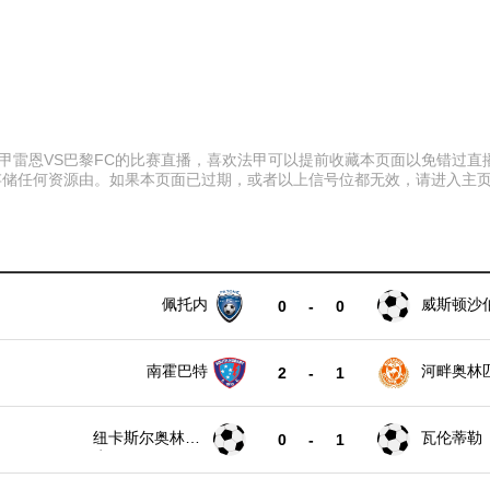
:00 法甲雷恩VS巴黎FC的比赛直播，喜欢法甲可以提前收藏本页面以免错
存储任何资源由。如果本页面已过期，或者以上信号位都无效，请进入主
佩托内
威斯顿沙
0
-
0
南霍巴特
河畔奥林
2
-
1
纽卡斯尔奥林匹
瓦伦蒂勒
0
-
1
克