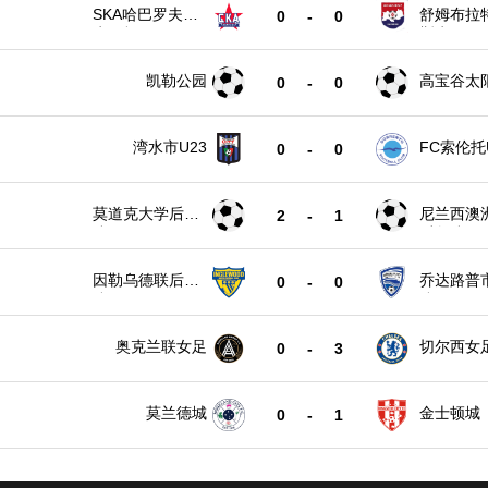
SKA哈巴罗夫斯
舒姆布拉
0
-
0
克B队
斯克
凯勒公园
高宝谷太
0
-
0
湾水市U23
FC索伦托
0
-
0
莫道克大学后备
尼兰西澳
2
-
1
队
后备队
因勒乌德联后备
乔达路普
0
-
0
队
队
奥克兰联女足
切尔西女
0
-
3
莫兰德城
金士顿城
0
-
1