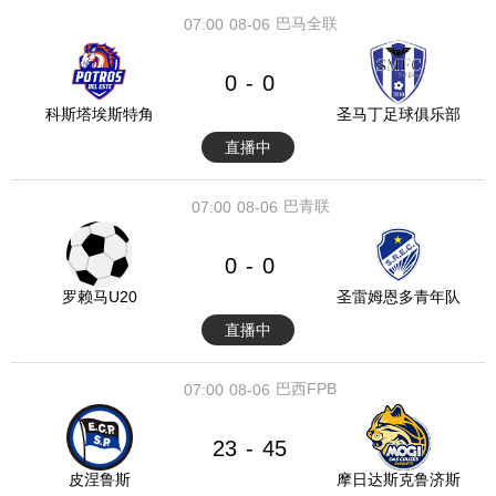
巴马全联
07:00
08-06
0
0
-
科斯塔埃斯特角
圣马丁足球俱乐部
直播中
巴青联
07:00
08-06
0
0
-
罗赖马U20
圣雷姆恩多青年队
直播中
巴西FPB
07:00
08-06
23
45
-
皮涅鲁斯
摩日达斯克鲁济斯