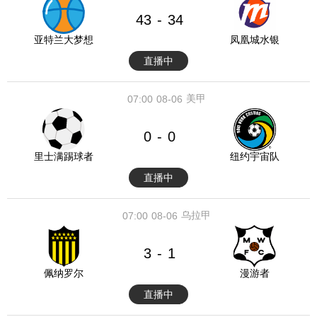
43
34
-
亚特兰大梦想
凤凰城水银
直播中
美甲
07:00
08-06
0
0
-
里士满踢球者
纽约宇宙队
直播中
乌拉甲
07:00
08-06
3
1
-
佩纳罗尔
漫游者
直播中