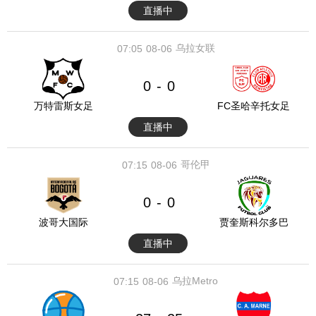
直播中
乌拉女联
07:05
08-06
0
0
-
万特雷斯女足
FC圣哈辛托女足
直播中
哥伦甲
07:15
08-06
0
0
-
波哥大国际
贾奎斯科尔多巴
直播中
乌拉Metro
07:15
08-06