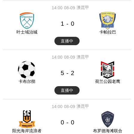
澳昆甲
14:00
08-09
1
0
-
叶士域治城
卡帕拉巴
直播中
澳昆甲
14:00
08-09
5
2
-
卡布尔彻
荷兰公园老鹰
直播中
澳昆甲
14:00
08-09
0
0
-
阳光海岸流浪者
布罗德海滩联合