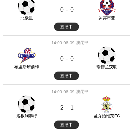
0
0
-
北极星
罗宾市蓝
直播中
澳昆甲
14:00
08-09
0
0
-
布里斯班前锋
瑞德兰茨联
直播中
澳昆甲
14:00
08-09
2
1
-
洛根利泰柠
圣乔治维莱FC
直播中