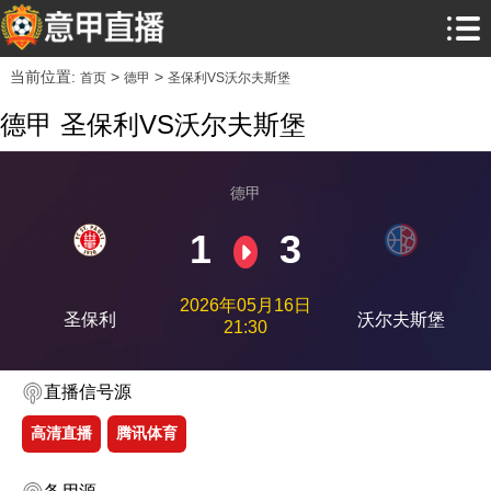
当前位置:
>
>
首页
德甲
圣保利VS沃尔夫斯堡
德甲 圣保利VS沃尔夫斯堡
德甲
1
3
2026年05月16日
圣保利
沃尔夫斯堡
21:30
直播信号源
高清直播
腾讯体育